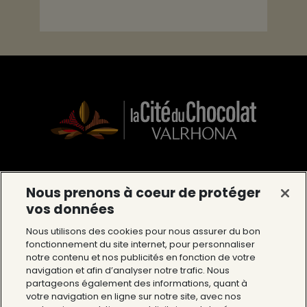
La Cité du Chocolat Valrhona
Nous prenons à coeur de protéger
vos données
12 Avenue du Président Roosevelt 26600
Tain l’Hermitage
Nous utilisons des cookies pour nous assurer du bon
fonctionnement du site internet, pour personnaliser
Tél : 04 75 09 27 27
notre contenu et nos publicités en fonction de votre
navigation et afin d’analyser notre trafic. Nous
partageons également des informations, quant à
La Cité du Chocolat
votre navigation en ligne sur notre site, avec nos