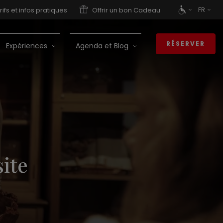
FR
rifs et infos pratiques
Offrir un bon Cadeau
RÉSERVER
Expériences
Agenda et Blog
site