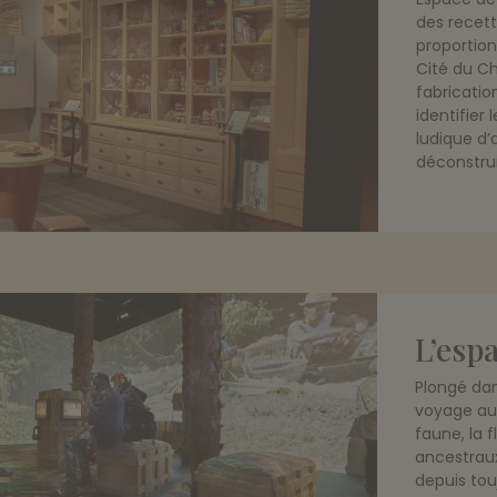
des recett
proportion
Cité du Ch
fabrication
identifie
ludique d’
déconstrui
L’esp
Plongé dan
voyage aux
faune, la f
ancestraux
depuis to