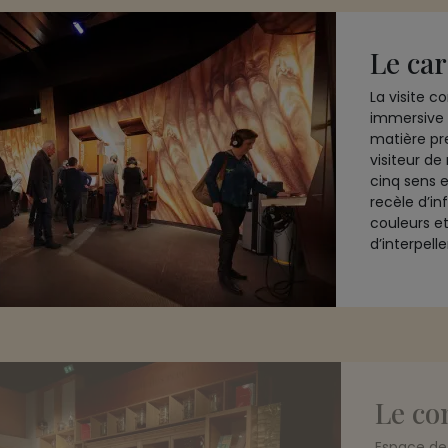
Le car
La visite
immersive 
matière pre
visiteur d
cinq sens 
recèle d’in
couleurs et
d’interpelle
Le co
Espace de 