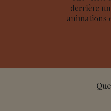
derrière une
animations e
Que