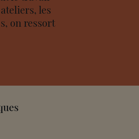
ateliers, les
s, on ressort
ques