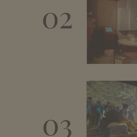
02
03