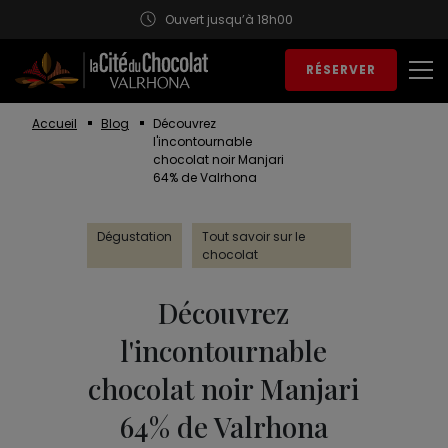
Ouvert jusqu’à 18h00
Aller au contenu
RÉSERVER
Ouv
Accueil
Blog
Découvrez
l'incontournable
chocolat noir Manjari
64% de Valrhona
Dégustation
Tout savoir sur le
chocolat
Découvrez
l'incontournable
chocolat noir Manjari
64% de Valrhona