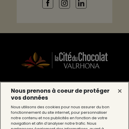
La Cité du Chocolat Valrhona
Nous prenons à coeur de protéger
vos données
12 Avenue du Président Roosevelt 26600
Tain l’Hermitage
Nous utilisons des cookies pour nous assurer du bon
fonctionnement du site internet, pour personnaliser
Tél : 04 75 09 27 27
notre contenu et nos publicités en fonction de votre
navigation et afin d’analyser notre trafic. Nous
partageons également des informations, quant à