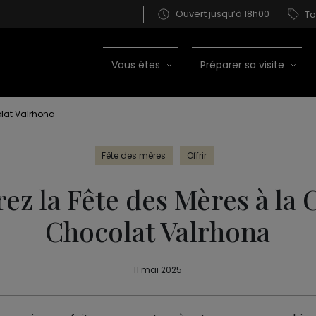
Ouvert jusqu’à 18h00
Ta
Vous êtes
Préparer sa visite
olat Valrhona
Fête des mères
Offrir
ez la Fête des Mères à la 
Chocolat Valrhona
11 mai 2025