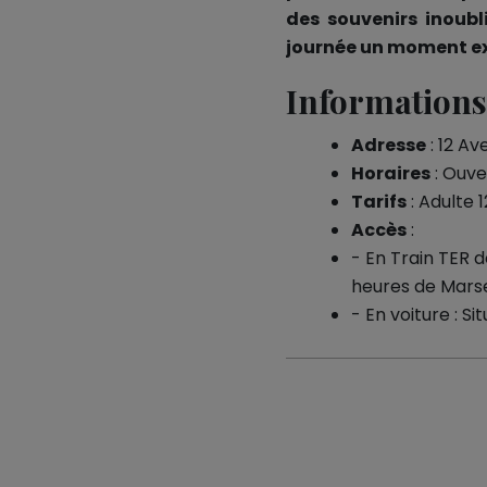
des souvenirs inoubl
journée un moment e
Informations 
Adresse
: 12 Av
Horaires
: Ouve
Tarifs
: Adulte 
Accès
:
- En Train TER d
heures de Marse
- En voiture : Si