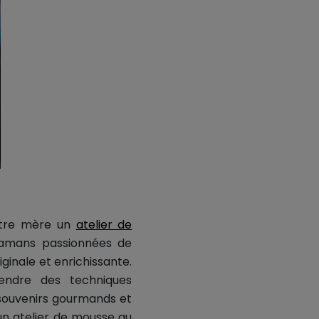
votre mère un
atelier de
mamans passionnées de
iginale et enrichissante.
endre des techniques
 souvenirs gourmands et
un atelier de mousse au