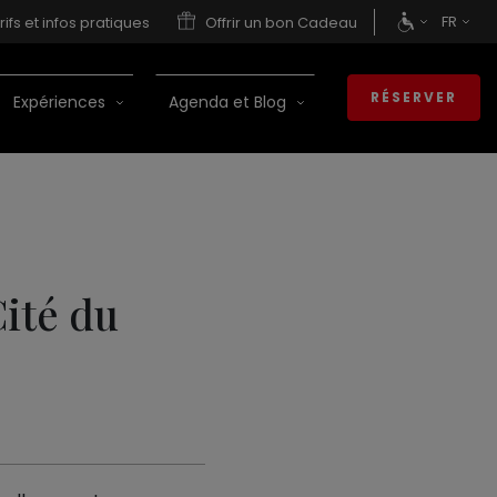
FR
rifs et infos pratiques
Offrir un bon Cadeau
RÉSERVER
Expériences
Agenda et Blog
Cité du