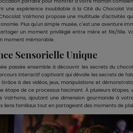
l'occasion parfaite pour montrer à votre maman combien
frir une expérience inoubliable à la Cité du Chocolat Va
 Chocolat Valrhona propose une multitude d'activités qu
onomie. Plus qu'un simple musée, c'est une aventure imm
artager un moment privilégié entre mère et fils/fille. V
e un moment mémorable.
nce Sensorielle Unique
rnée passée ensemble à découvrir les secrets du chocol
cours interactif captivant qui dévoile les secrets de fab
. Grâce à des vidéos, jeux, manipulations et démonstrati
e étape de ce processus fascinant. À plusieurs étapes, v
 Valrhona, ajoutant une dimension gourmande à votre v
es liens familiaux tout en partageant des moments de plais