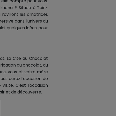
 elle compte pour vous.
lrhona ? Située à Tain-
i raviront les amatrices
ersive dans l'univers du
oici quelques idées pour
at. La Cité du Chocolat
rication du chocolat, du
ons, vous et votre mère
ous aurez l'occasion de
isite. C'est l'occasion
ir et de découverte.​